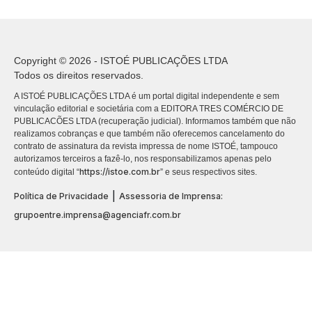
Copyright © 2026 - ISTOÉ PUBLICAÇÕES LTDA
Todos os direitos reservados.
A ISTOÉ PUBLICAÇÕES LTDA é um portal digital independente e sem
vinculação editorial e societária com a EDITORA TRES COMÉRCIO DE
PUBLICACÕES LTDA (recuperação judicial). Informamos também que não
realizamos cobranças e que também não oferecemos cancelamento do
contrato de assinatura da revista impressa de nome ISTOÉ, tampouco
autorizamos terceiros a fazê-lo, nos responsabilizamos apenas pelo
https://istoe.com.br
conteúdo digital “
” e seus respectivos sites.
|
Política de Privacidade
Assessoria de Imprensa:
grupoentre.imprensa@agenciafr.com.br