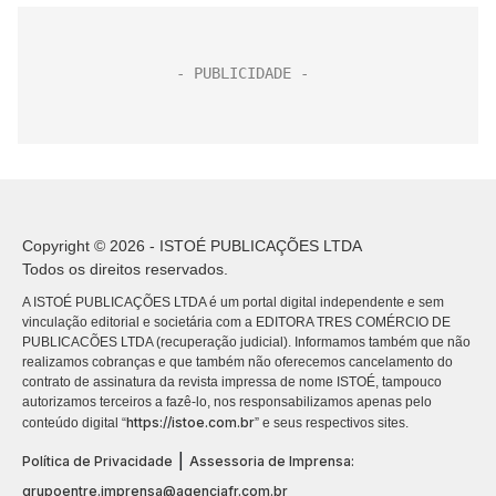
Copyright © 2026 - ISTOÉ PUBLICAÇÕES LTDA
Todos os direitos reservados.
A ISTOÉ PUBLICAÇÕES LTDA é um portal digital independente e sem
vinculação editorial e societária com a EDITORA TRES COMÉRCIO DE
PUBLICACÕES LTDA (recuperação judicial). Informamos também que não
realizamos cobranças e que também não oferecemos cancelamento do
contrato de assinatura da revista impressa de nome ISTOÉ, tampouco
autorizamos terceiros a fazê-lo, nos responsabilizamos apenas pelo
https://istoe.com.br
conteúdo digital “
” e seus respectivos sites.
|
Política de Privacidade
Assessoria de Imprensa:
grupoentre.imprensa@agenciafr.com.br