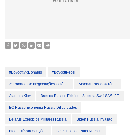
#BoycottMcDonalds
#BoycottPepsi
3ª Rodada De Negociações Ucrânia
Arsenal Russo Ucrânia
Ataques Kiev
Bancos Russos Exluídos Sistema Swift S.w.i.f.t.
BC Russo Economia Rússia Dificuldades
Belarus Exercícios Militares Rússia
Biden Rússia Invasão
Biden Rússia Sanções
Bidin Insultou Putin Kremlin