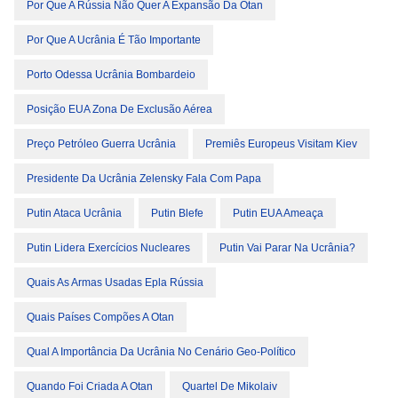
Por Que A Rússia Não Quer A Expansão Da Otan
Por Que A Ucrânia É Tão Importante
Porto Odessa Ucrânia Bombardeio
Posição EUA Zona De Exclusão Aérea
Preço Petróleo Guerra Ucrânia
Premiês Europeus Visitam Kiev
Presidente Da Ucrânia Zelensky Fala Com Papa
Putin Ataca Ucrânia
Putin Blefe
Putin EUA Ameaça
Putin Lidera Exercícios Nucleares
Putin Vai Parar Na Ucrânia?
Quais As Armas Usadas Epla Rússia
Quais Países Compões A Otan
Qual A Importância Da Ucrânia No Cenário Geo-Político
Quando Foi Criada A Otan
Quartel De Mikolaiv