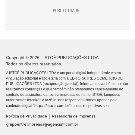
Copyright © 2026 - ISTOÉ PUBLICAÇÕES LTDA
Todos os direitos reservados.
A ISTOÉ PUBLICAÇÕES LTDA é um portal digital independente e sem
vinculação editorial e societária com a EDITORA TRES COMÉRCIO DE
PUBLICACÕES LTDA (recuperação judicial). Informamos também que não
realizamos cobranças e que também não oferecemos cancelamento do
contrato de assinatura da revista impressa de nome ISTOÉ, tampouco
autorizamos terceiros a fazê-lo, nos responsabilizamos apenas pelo
https://istoe.com.br
conteúdo digital “
” e seus respectivos sites.
|
Política de Privacidade
Assessoria de Imprensa:
grupoentre.imprensa@agenciafr.com.br