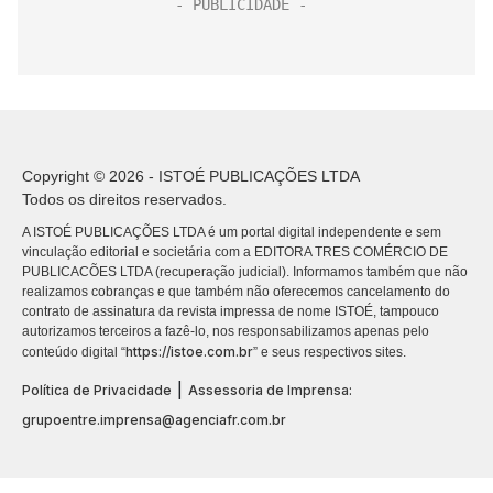
Copyright © 2026 - ISTOÉ PUBLICAÇÕES LTDA
Todos os direitos reservados.
A ISTOÉ PUBLICAÇÕES LTDA é um portal digital independente e sem
vinculação editorial e societária com a EDITORA TRES COMÉRCIO DE
PUBLICACÕES LTDA (recuperação judicial). Informamos também que não
realizamos cobranças e que também não oferecemos cancelamento do
contrato de assinatura da revista impressa de nome ISTOÉ, tampouco
autorizamos terceiros a fazê-lo, nos responsabilizamos apenas pelo
https://istoe.com.br
conteúdo digital “
” e seus respectivos sites.
|
Política de Privacidade
Assessoria de Imprensa:
grupoentre.imprensa@agenciafr.com.br