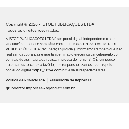
Copyright © 2026 - ISTOÉ PUBLICAÇÕES LTDA
Todos os direitos reservados.
A ISTOÉ PUBLICAÇÕES LTDA é um portal digital independente e sem
vinculação editorial e societária com a EDITORA TRES COMÉRCIO DE
PUBLICACÕES LTDA (recuperação judicial). Informamos também que não
realizamos cobranças e que também não oferecemos cancelamento do
contrato de assinatura da revista impressa de nome ISTOÉ, tampouco
autorizamos terceiros a fazê-lo, nos responsabilizamos apenas pelo
https://istoe.com.br
conteúdo digital “
” e seus respectivos sites.
|
Política de Privacidade
Assessoria de Imprensa:
grupoentre.imprensa@agenciafr.com.br