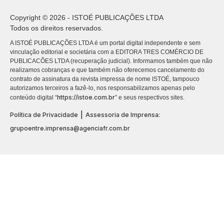
Copyright © 2026 - ISTOÉ PUBLICAÇÕES LTDA
Todos os direitos reservados.
A ISTOÉ PUBLICAÇÕES LTDA é um portal digital independente e sem
vinculação editorial e societária com a EDITORA TRES COMÉRCIO DE
PUBLICACÕES LTDA (recuperação judicial). Informamos também que não
realizamos cobranças e que também não oferecemos cancelamento do
contrato de assinatura da revista impressa de nome ISTOÉ, tampouco
autorizamos terceiros a fazê-lo, nos responsabilizamos apenas pelo
https://istoe.com.br
conteúdo digital “
” e seus respectivos sites.
|
Política de Privacidade
Assessoria de Imprensa:
grupoentre.imprensa@agenciafr.com.br