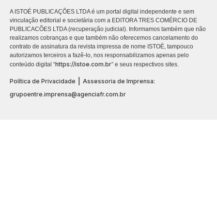
A ISTOÉ PUBLICAÇÕES LTDA é um portal digital independente e sem
vinculação editorial e societária com a EDITORA TRES COMÉRCIO DE
PUBLICACÕES LTDA (recuperação judicial). Informamos também que não
realizamos cobranças e que também não oferecemos cancelamento do
contrato de assinatura da revista impressa de nome ISTOÉ, tampouco
autorizamos terceiros a fazê-lo, nos responsabilizamos apenas pelo
https://istoe.com.br
conteúdo digital “
” e seus respectivos sites.
|
Política de Privacidade
Assessoria de Imprensa:
grupoentre.imprensa@agenciafr.com.br