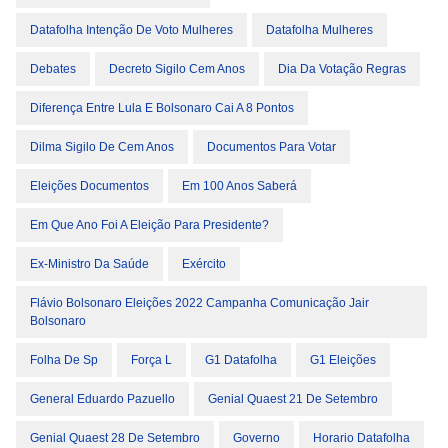
Datafolha Intenção De Voto Mulheres
Datafolha Mulheres
Debates
Decreto Sigilo Cem Anos
Dia Da Votação Regras
Diferença Entre Lula E Bolsonaro Cai A 8 Pontos
Dilma Sigilo De Cem Anos
Documentos Para Votar
Eleições Documentos
Em 100 Anos Saberá
Em Que Ano Foi A Eleição Para Presidente?
Ex-Ministro Da Saúde
Exército
Flávio Bolsonaro Eleições 2022 Campanha Comunicação Jair
Bolsonaro
Folha De Sp
Força L
G1 Datafolha
G1 Eleições
General Eduardo Pazuello
Genial Quaest 21 De Setembro
Genial Quaest 28 De Setembro
Governo
Horario Datafolha