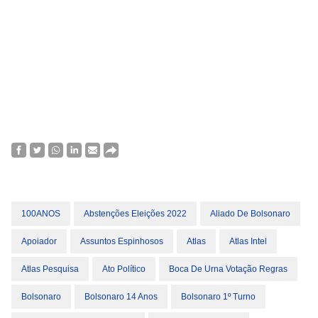
100ANOS
Abstenções Eleições 2022
Aliado De Bolsonaro
Apoiador
Assuntos Espinhosos
Atlas
Atlas Intel
Atlas Pesquisa
Ato Político
Boca De Urna Votação Regras
Bolsonaro
Bolsonaro 14 Anos
Bolsonaro 1º Turno