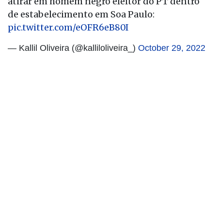
atirar em homem negro eleitor do PT dentro
de estabelecimento em Soa Paulo:
pic.twitter.com/eOFR6eB80I
— Kallil Oliveira (@kalliloliveira_)
October 29, 2022