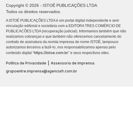
Copyright © 2026 - ISTOÉ PUBLICAÇÕES LTDA
Todos os direitos reservados.
A ISTOÉ PUBLICAÇÕES LTDA é um portal digital independente e sem
vinculação editorial e societária com a EDITORA TRES COMÉRCIO DE
PUBLICACÕES LTDA (recuperação judicial). Informamos também que não
realizamos cobranças e que também não oferecemos cancelamento do
contrato de assinatura da revista impressa de nome ISTOÉ, tampouco
autorizamos terceiros a fazê-lo, nos responsabilizamos apenas pelo
https://istoe.com.br
conteúdo digital “
” e seus respectivos sites.
|
Política de Privacidade
Assessoria de Imprensa:
grupoentre.imprensa@agenciafr.com.br