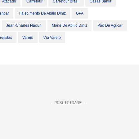
Atacado
Carrefour
Carrefour Brasil
Casas Bahia
lencar
Falecimento De Abilio Diniz
GPA
Jean-Charles Naouri
Morte De Abilio Diniz
Pão De Açúcar
rejistas
Varejo
Via Varejo