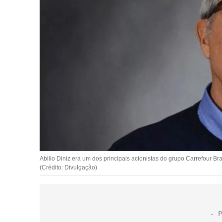
Abilio Diniz era um dos principais acionistas do grupo Carrefour Br
(Crédito: Divulgação)