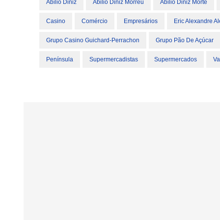
Abilio Diniz
Abilio Diniz Morreu
Abilio Diniz Morte
Casino
Comércio
Empresários
Eric Alexandre A
Grupo Casino Guichard-Perrachon
Grupo Pão De Açúcar
Península
Supermercadistas
Supermercados
Va