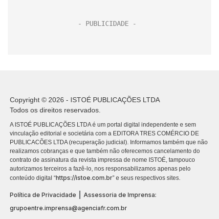
Copyright © 2026 - ISTOÉ PUBLICAÇÕES LTDA
Todos os direitos reservados.
A ISTOÉ PUBLICAÇÕES LTDA é um portal digital independente e sem
vinculação editorial e societária com a EDITORA TRES COMÉRCIO DE
PUBLICACÕES LTDA (recuperação judicial). Informamos também que não
realizamos cobranças e que também não oferecemos cancelamento do
contrato de assinatura da revista impressa de nome ISTOÉ, tampouco
autorizamos terceiros a fazê-lo, nos responsabilizamos apenas pelo
https://istoe.com.br
conteúdo digital “
” e seus respectivos sites.
|
Política de Privacidade
Assessoria de Imprensa:
grupoentre.imprensa@agenciafr.com.br