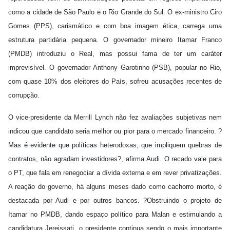
como a cidade de São Paulo e o Rio Grande do Sul. O ex-ministro Ciro
Gomes (PPS), carismático e com boa imagem ética, carrega uma
estrutura partidária pequena. O governador mineiro Itamar Franco
(PMDB) introduziu o Real, mas possui fama de ter um caráter
imprevisível. O governador Anthony Garotinho (PSB), popular no Rio,
com quase 10% dos eleitores do País, sofreu acusações recentes de
corrupção.
O vice-presidente da Merrill Lynch não fez avaliações subjetivas nem
indicou que candidato seria melhor ou pior para o mercado financeiro. ?
Mas é evidente que políticas heterodoxas, que impliquem quebras de
contratos, não agradam investidores?, afirma Audi. O recado vale para
o PT, que fala em renegociar a dívida externa e em rever privatizações.
A reação do governo, há alguns meses dado como cachorro morto, é
destacada por Audi e por outros bancos. ?Obstruindo o projeto de
Itamar no PMDB, dando espaço político para Malan e estimulando a
candidatura Jereissati, o presidente continua sendo o mais importante