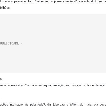
 do ano passado. As 37 afiliadas no planeta serão 44 até o final do ano 
bilhões.
tou
 naco do mercado. Com a nova regulamentação, os processos de certificaçã
sações internacionais pela rede?, diz Liberbaum. ?Além do mais, ela dev