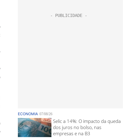
o
t
m
e
m
o
á
l
l
,
n
o