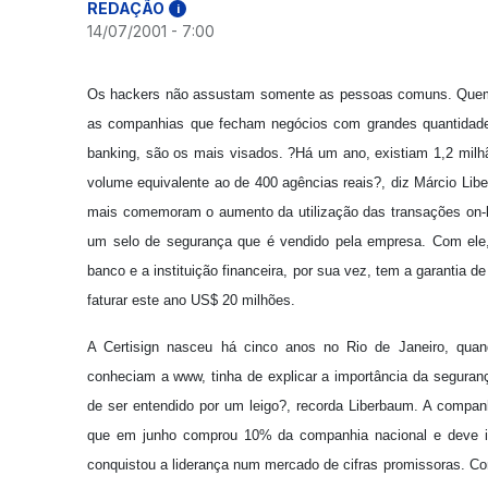
REDAÇÃO
i
14/07/2001 - 7:00
Os hackers não assustam somente as pessoas comuns. Quem m
as companhias que fecham negócios com grandes quantidades
banking, são os mais visados. ?Há um ano, existiam 1,2 milh
volume equivalente ao de 400 agências reais?, diz Márcio Li
mais comemoram o aumento da utilização das transações on-li
um selo de segurança que é vendido pela empresa. Com ele,
banco e a instituição financeira, por sua vez, tem a garantia 
faturar este ano US$ 20 milhões.
A Certisign nasceu há cinco anos no Rio de Janeiro, qua
conheciam a www, tinha de explicar a importância da seguran
de ser entendido por um leigo?, recorda Liberbaum. A companh
que em junho comprou 10% da companhia nacional e deve inje
conquistou a liderança num mercado de cifras promissoras. Com