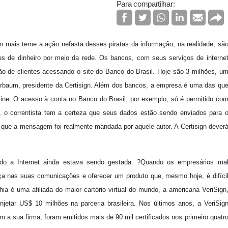
Para compartilhar:
ais teme a ação nefasta desses piratas da informação, na realidade, sã
 de dinheiro por meio da rede. Os bancos, com seus serviços de interne
ão de clientes acessando o site do Banco do Brasil. Hoje são 3 milhões, u
berbaum, presidente da Certisign. Além dos bancos, a empresa é uma das qu
ne. O acesso à conta no Banco do Brasil, por exemplo, só é permitido co
 o correntista tem a certeza que seus dados estão sendo enviados para 
de que a mensagem foi realmente mandada por aquele autor. A Certisign dever
ndo a Internet ainda estava sendo gestada. ?Quando os empresários ma
ça nas suas comunicações e oferecer um produto que, mesmo hoje, é difíci
ia é uma afiliada do maior cartório virtual do mundo, a americana VeriSign
tar US$ 10 milhões na parceria brasileira. Nos últimos anos, a VeriSig
 a sua firma, foram emitidos mais de 90 mil certificados nos primeiro quatr