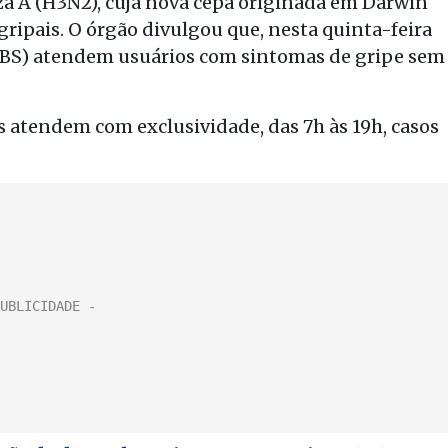
a A (H3N2), cuja nova cepa originada em Darwin
igripais. O órgão divulgou que, nesta quinta-feira
(UBS) atendem usuários com sintomas de gripe sem
Ss atendem com exclusividade, das 7h às 19h, casos