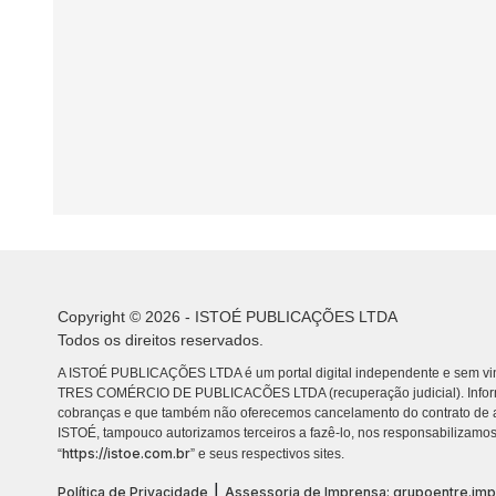
Copyright © 2026 - ISTOÉ PUBLICAÇÕES LTDA
Todos os direitos reservados.
A ISTOÉ PUBLICAÇÕES LTDA é um portal digital independente e sem vin
TRES COMÉRCIO DE PUBLICACÕES LTDA (recuperação judicial). Info
cobranças e que também não oferecemos cancelamento do contrato de a
ISTOÉ, tampouco autorizamos terceiros a fazê-lo, nos responsabilizamos
https://istoe.com.br
“
” e seus respectivos sites.
|
Política de Privacidade
Assessoria de Imprensa: grupoentre.im