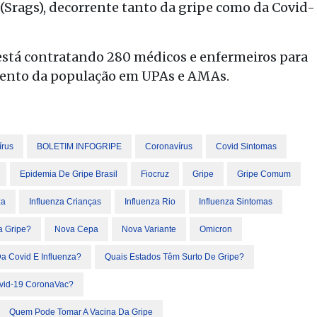
Srags), decorrente tanto da gripe como da Covid-
está contratando 280 médicos e enfermeiros para
imento da população em UPAs e AMAs.
írus
BOLETIM INFOGRIPE
Coronavírus
Covid Sintomas
Epidemia De Gripe Brasil
Fiocruz
Gripe
Gripe Comum
za
Influenza Crianças
Influenza Rio
Influenza Sintomas
a Gripe?
Nova Cepa
Nova Variante
Omicron
a Covid E Influenza?
Quais Estados Têm Surto De Gripe?
ovid-19 CoronaVac?
Quem Pode Tomar A Vacina Da Gripe