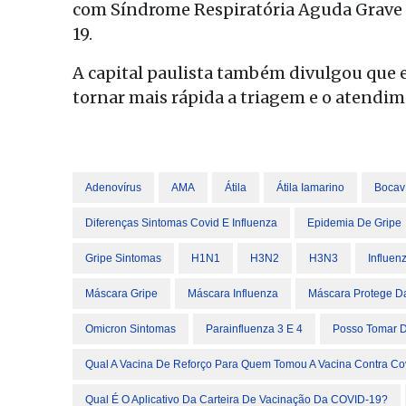
com Síndrome Respiratória Aguda Grave (
19.
A capital paulista também divulgou que 
tornar mais rápida a triagem e o atend
Adenovírus
AMA
Átila
Átila Iamarino
Bocav
Diferenças Sintomas Covid E Influenza
Epidemia De Gripe
Gripe Sintomas
H1N1
H3N2
H3N3
Influen
Máscara Gripe
Máscara Influenza
Máscara Protege D
Omicron Sintomas
Parainfluenza 3 E 4
Posso Tomar D
Qual A Vacina De Reforço Para Quem Tomou A Vacina Contra C
Qual É O Aplicativo Da Carteira De Vacinação Da COVID-19?