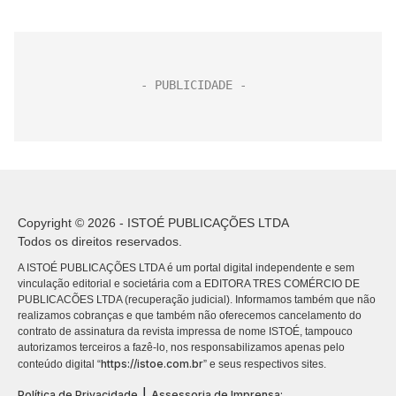
Copyright © 2026 - ISTOÉ PUBLICAÇÕES LTDA
Todos os direitos reservados.
A ISTOÉ PUBLICAÇÕES LTDA é um portal digital independente e sem
vinculação editorial e societária com a EDITORA TRES COMÉRCIO DE
PUBLICACÕES LTDA (recuperação judicial). Informamos também que não
realizamos cobranças e que também não oferecemos cancelamento do
contrato de assinatura da revista impressa de nome ISTOÉ, tampouco
autorizamos terceiros a fazê-lo, nos responsabilizamos apenas pelo
https://istoe.com.br
conteúdo digital “
” e seus respectivos sites.
|
Política de Privacidade
Assessoria de Imprensa: