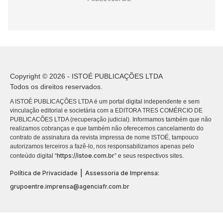
Copyright © 2026 - ISTOÉ PUBLICAÇÕES LTDA
Todos os direitos reservados.
A ISTOÉ PUBLICAÇÕES LTDA é um portal digital independente e sem
vinculação editorial e societária com a EDITORA TRES COMÉRCIO DE
PUBLICACÕES LTDA (recuperação judicial). Informamos também que não
realizamos cobranças e que também não oferecemos cancelamento do
contrato de assinatura da revista impressa de nome ISTOÉ, tampouco
autorizamos terceiros a fazê-lo, nos responsabilizamos apenas pelo
https://istoe.com.br
conteúdo digital “
” e seus respectivos sites.
|
Política de Privacidade
Assessoria de Imprensa:
grupoentre.imprensa@agenciafr.com.br