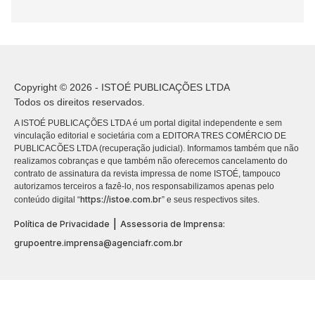
Copyright © 2026 - ISTOÉ PUBLICAÇÕES LTDA
Todos os direitos reservados.
A ISTOÉ PUBLICAÇÕES LTDA é um portal digital independente e sem
vinculação editorial e societária com a EDITORA TRES COMÉRCIO DE
PUBLICACÕES LTDA (recuperação judicial). Informamos também que não
realizamos cobranças e que também não oferecemos cancelamento do
contrato de assinatura da revista impressa de nome ISTOÉ, tampouco
autorizamos terceiros a fazê-lo, nos responsabilizamos apenas pelo
https://istoe.com.br
conteúdo digital “
” e seus respectivos sites.
|
Política de Privacidade
Assessoria de Imprensa:
grupoentre.imprensa@agenciafr.com.br