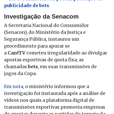
publicidade de bets
Investigação da Senacom
A Secretaria Nacional do Consumidor
(Senacon), do Ministério da Justiça e
Segurança Pública, instaurou um
procedimento para apurar se
a
CazéTV
cometeu irregularidade ao divulgar
apostas esportivas de quota fixa, as
chamadas
bets
, em suas transmissões de
jogos da Copa.
Em nota
, o ministério informou que a
investigação foi instaurada após a análise de
vídeos nos quais a plataforma digital de
transmissões esportivas promovia empresas
de apostas durante as partidas do torneio da