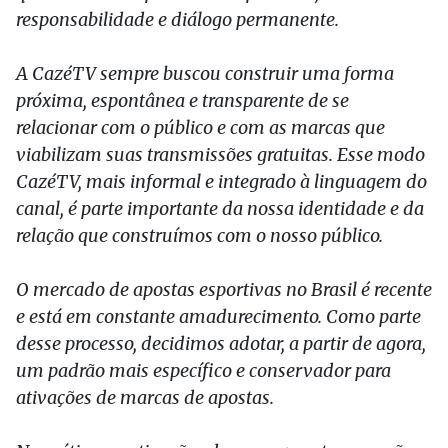
responsabilidade e diálogo permanente.
A CazéTV sempre buscou construir uma forma
próxima, espontânea e transparente de se
relacionar com o público e com as marcas que
viabilizam suas transmissões gratuitas. Esse modo
CazéTV, mais informal e integrado à linguagem do
canal, é parte importante da nossa identidade e da
relação que construímos com o nosso público.
O mercado de apostas esportivas no Brasil é recente
e está em constante amadurecimento. Como parte
desse processo, decidimos adotar, a partir de agora,
um padrão mais específico e conservador para
ativações de marcas de apostas.