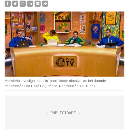
Ministério investiga suposta ‘publicidade abusiva’ de bet durante
transmissões da CazéTV (Crédito: Reprodução/YouTube)