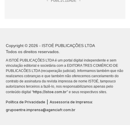
Copyright © 2026 - ISTOÉ PUBLICAÇÕES LTDA
Todos os direitos reservados.
A ISTOÉ PUBLICAÇÕES LTDA é um portal digital independente e sem
vinculação editorial e societária com a EDITORA TRES COMÉRCIO DE
PUBLICACÕES LTDA (recuperação judicial). Informamos também que não
realizamos cobranças e que também não oferecemos cancelamento do
contrato de assinatura da revista impressa de nome ISTOÉ, tampouco
autorizamos terceiros a fazê-lo, nos responsabilizamos apenas pelo
https://istoe.com.br
conteúdo digital “
” e seus respectivos sites.
|
Política de Privacidade
Assessoria de Imprensa:
grupoentre.imprensa@agenciafr.com.br