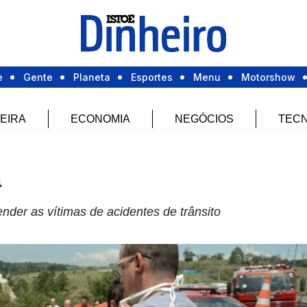
e
Gente
Planeta
Esportes
Menu
Motorshow
EIRA
ECONOMIA
NEGÓCIOS
TECN
a
ender as vítimas de acidentes de trânsito