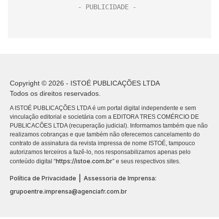
Copyright © 2026 - ISTOÉ PUBLICAÇÕES LTDA
Todos os direitos reservados.
A ISTOÉ PUBLICAÇÕES LTDA é um portal digital independente e sem
vinculação editorial e societária com a EDITORA TRES COMÉRCIO DE
PUBLICACÕES LTDA (recuperação judicial). Informamos também que não
realizamos cobranças e que também não oferecemos cancelamento do
contrato de assinatura da revista impressa de nome ISTOÉ, tampouco
autorizamos terceiros a fazê-lo, nos responsabilizamos apenas pelo
https://istoe.com.br
conteúdo digital “
” e seus respectivos sites.
|
Política de Privacidade
Assessoria de Imprensa:
grupoentre.imprensa@agenciafr.com.br