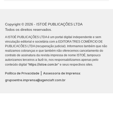
Copyright © 2026 - ISTOÉ PUBLICAÇÕES LTDA
Todos os direitos reservados.
A ISTOÉ PUBLICAÇÕES LTDA é um portal digital independente e sem
vinculação editorial e societária com a EDITORA TRES COMÉRCIO DE
PUBLICACÕES LTDA (recuperação judicial). Informamos também que não
realizamos cobranças e que também não oferecemos cancelamento do
contrato de assinatura da revista impressa de nome ISTOÉ, tampouco
autorizamos terceiros a fazê-lo, nos responsabilizamos apenas pelo
https://istoe.com.br
conteúdo digital “
” e seus respectivos sites.
|
Política de Privacidade
Assessoria de Imprensa:
grupoentre.imprensa@agenciafr.com.br