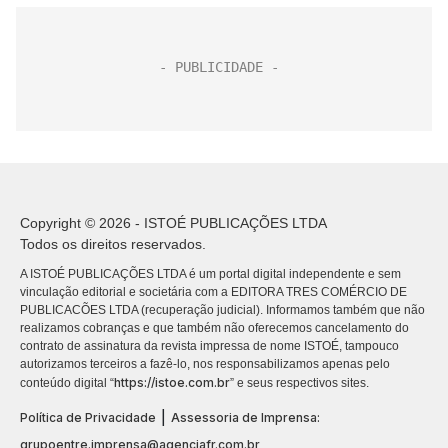
Copyright © 2026 - ISTOÉ PUBLICAÇÕES LTDA
Todos os direitos reservados.
A ISTOÉ PUBLICAÇÕES LTDA é um portal digital independente e sem
vinculação editorial e societária com a EDITORA TRES COMÉRCIO DE
PUBLICACÕES LTDA (recuperação judicial). Informamos também que não
realizamos cobranças e que também não oferecemos cancelamento do
contrato de assinatura da revista impressa de nome ISTOÉ, tampouco
autorizamos terceiros a fazê-lo, nos responsabilizamos apenas pelo
https://istoe.com.br
conteúdo digital “
” e seus respectivos sites.
|
Política de Privacidade
Assessoria de Imprensa:
grupoentre.imprensa@agenciafr.com.br