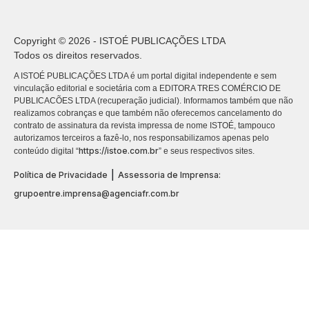
Copyright © 2026 - ISTOÉ PUBLICAÇÕES LTDA
Todos os direitos reservados.
A ISTOÉ PUBLICAÇÕES LTDA é um portal digital independente e sem
vinculação editorial e societária com a EDITORA TRES COMÉRCIO DE
PUBLICACÕES LTDA (recuperação judicial). Informamos também que não
realizamos cobranças e que também não oferecemos cancelamento do
contrato de assinatura da revista impressa de nome ISTOÉ, tampouco
autorizamos terceiros a fazê-lo, nos responsabilizamos apenas pelo
https://istoe.com.br
conteúdo digital “
” e seus respectivos sites.
|
Política de Privacidade
Assessoria de Imprensa:
grupoentre.imprensa@agenciafr.com.br