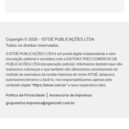
Copyright © 2026 - ISTOÉ PUBLICAÇÕES LTDA
Todos os direitos reservados.
A ISTOÉ PUBLICAÇÕES LTDA é um portal digital independente e sem
vinculação editorial e societária com a EDITORA TRES COMÉRCIO DE
PUBLICACÕES LTDA (recuperação judicial). Informamos também que não
realizamos cobranças e que também não oferecemos cancelamento do
contrato de assinatura da revista impressa de nome ISTOÉ, tampouco
autorizamos terceiros a fazê-lo, nos responsabilizamos apenas pelo
https://istoe.com.br
conteúdo digital “
” e seus respectivos sites.
|
Política de Privacidade
Assessoria de Imprensa:
grupoentre.imprensa@agenciafr.com.br