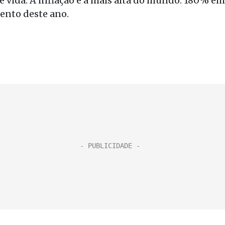
e vida. A inflação é a mais alta do mundo: 180% em
ento deste ano.