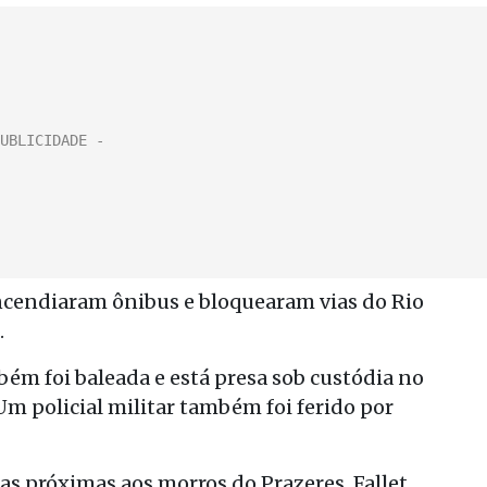
incendiaram ônibus e bloquearam vias do Rio
.
bém foi baleada e está presa sob custódia no
Um policial militar também foi ferido por
s próximas aos morros do Prazeres, Fallet,