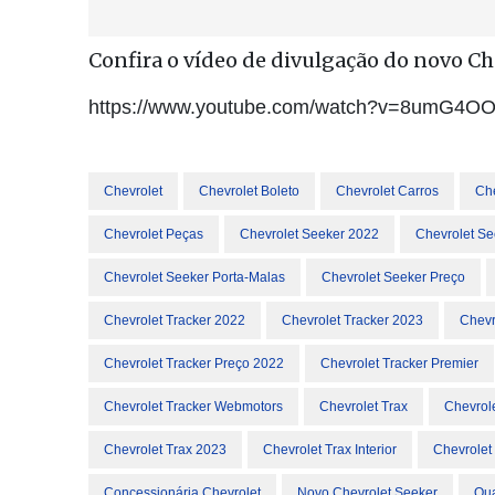
Confira o vídeo de divulgação do novo Ch
https://www.youtube.com/watch?v=8umG4O
Chevrolet
Chevrolet Boleto
Chevrolet Carros
Che
Chevrolet Peças
Chevrolet Seeker 2022
Chevrolet Se
Chevrolet Seeker Porta-Malas
Chevrolet Seeker Preço
Chevrolet Tracker 2022
Chevrolet Tracker 2023
Chevr
Chevrolet Tracker Preço 2022
Chevrolet Tracker Premier
Chevrolet Tracker Webmotors
Chevrolet Trax
Chevrol
Chevrolet Trax 2023
Chevrolet Trax Interior
Chevrolet
Concessionária Chevrolet
Novo Chevrolet Seeker
Qua