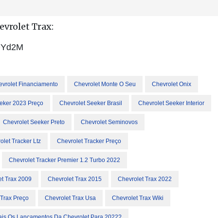
evrolet Trax:
OYd2M
vrolet Financiamento
Chevrolet Monte O Seu
Chevrolet Onix
eker 2023 Preço
Chevrolet Seeker Brasil
Chevrolet Seeker Interior
Chevrolet Seeker Preto
Chevrolet Seminovos
olet Tracker Ltz
Chevrolet Tracker Preço
Chevrolet Tracker Premier 1.2 Turbo 2022
et Trax 2009
Chevrolet Trax 2015
Chevrolet Trax 2022
 Trax Preço
Chevrolet Trax Usa
Chevrolet Trax Wiki
is Os Lançamentos Da Chevrolet Para 2022?