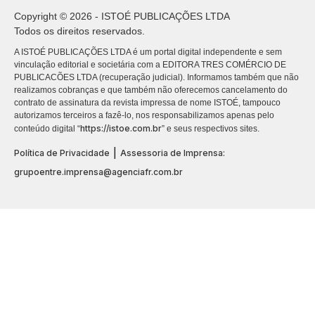
Copyright © 2026 - ISTOÉ PUBLICAÇÕES LTDA
Todos os direitos reservados.
A ISTOÉ PUBLICAÇÕES LTDA é um portal digital independente e sem
vinculação editorial e societária com a EDITORA TRES COMÉRCIO DE
PUBLICACÕES LTDA (recuperação judicial). Informamos também que não
realizamos cobranças e que também não oferecemos cancelamento do
contrato de assinatura da revista impressa de nome ISTOÉ, tampouco
autorizamos terceiros a fazê-lo, nos responsabilizamos apenas pelo
https://istoe.com.br
conteúdo digital “
” e seus respectivos sites.
|
Política de Privacidade
Assessoria de Imprensa:
grupoentre.imprensa@agenciafr.com.br