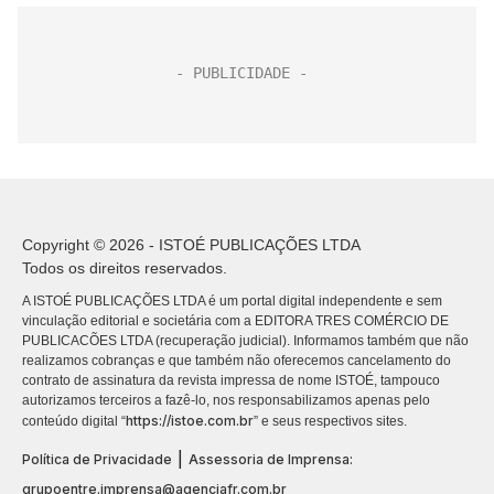
Copyright © 2026 - ISTOÉ PUBLICAÇÕES LTDA
Todos os direitos reservados.
A ISTOÉ PUBLICAÇÕES LTDA é um portal digital independente e sem
vinculação editorial e societária com a EDITORA TRES COMÉRCIO DE
PUBLICACÕES LTDA (recuperação judicial). Informamos também que não
realizamos cobranças e que também não oferecemos cancelamento do
contrato de assinatura da revista impressa de nome ISTOÉ, tampouco
autorizamos terceiros a fazê-lo, nos responsabilizamos apenas pelo
https://istoe.com.br
conteúdo digital “
” e seus respectivos sites.
|
Política de Privacidade
Assessoria de Imprensa:
grupoentre.imprensa@agenciafr.com.br