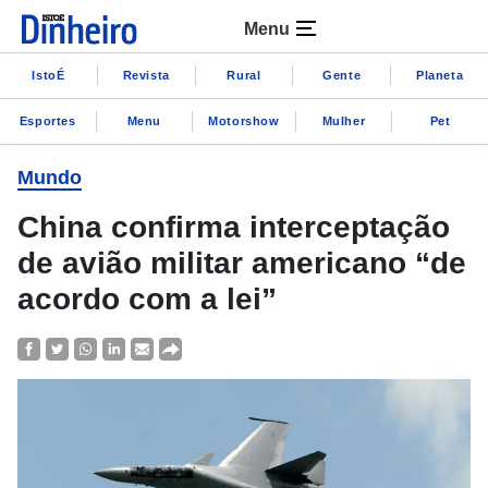
Menu
IstoÉ
Revista
Rural
Gente
Planeta
Esportes
Menu
Motorshow
Mulher
Pet
Mundo
China confirma interceptação
de avião militar americano “de
acordo com a lei”