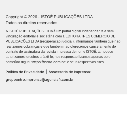
Copyright © 2026 - ISTOÉ PUBLICAÇÕES LTDA
Todos os direitos reservados.
A ISTOÉ PUBLICAÇÕES LTDA é um portal digital independente e sem
vinculação editorial e societária com a EDITORA TRES COMÉRCIO DE
PUBLICACÕES LTDA (recuperação judicial). Informamos também que não
realizamos cobranças e que também não oferecemos cancelamento do
contrato de assinatura da revista impressa de nome ISTOÉ, tampouco
autorizamos terceiros a fazê-lo, nos responsabilizamos apenas pelo
https://istoe.com.br
conteúdo digital “
” e seus respectivos sites.
|
Política de Privacidade
Assessoria de Imprensa:
grupoentre.imprensa@agenciafr.com.br