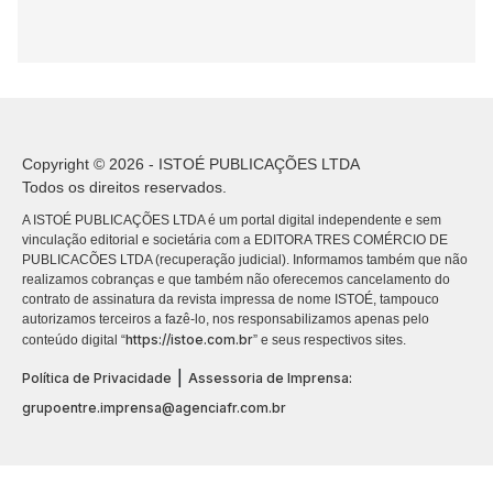
Copyright © 2026 - ISTOÉ PUBLICAÇÕES LTDA
Todos os direitos reservados.
A ISTOÉ PUBLICAÇÕES LTDA é um portal digital independente e sem
vinculação editorial e societária com a EDITORA TRES COMÉRCIO DE
PUBLICACÕES LTDA (recuperação judicial). Informamos também que não
realizamos cobranças e que também não oferecemos cancelamento do
contrato de assinatura da revista impressa de nome ISTOÉ, tampouco
autorizamos terceiros a fazê-lo, nos responsabilizamos apenas pelo
https://istoe.com.br
conteúdo digital “
” e seus respectivos sites.
|
Política de Privacidade
Assessoria de Imprensa:
grupoentre.imprensa@agenciafr.com.br