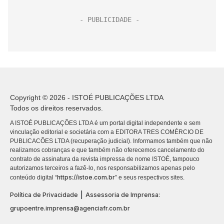
Copyright © 2026 - ISTOÉ PUBLICAÇÕES LTDA
Todos os direitos reservados.
A ISTOÉ PUBLICAÇÕES LTDA é um portal digital independente e sem
vinculação editorial e societária com a EDITORA TRES COMÉRCIO DE
PUBLICACÕES LTDA (recuperação judicial). Informamos também que não
realizamos cobranças e que também não oferecemos cancelamento do
contrato de assinatura da revista impressa de nome ISTOÉ, tampouco
autorizamos terceiros a fazê-lo, nos responsabilizamos apenas pelo
https://istoe.com.br
conteúdo digital “
” e seus respectivos sites.
|
Política de Privacidade
Assessoria de Imprensa:
grupoentre.imprensa@agenciafr.com.br