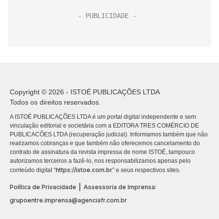
Copyright © 2026 - ISTOÉ PUBLICAÇÕES LTDA
Todos os direitos reservados.
A ISTOÉ PUBLICAÇÕES LTDA é um portal digital independente e sem
vinculação editorial e societária com a EDITORA TRES COMÉRCIO DE
PUBLICACÕES LTDA (recuperação judicial). Informamos também que não
realizamos cobranças e que também não oferecemos cancelamento do
contrato de assinatura da revista impressa de nome ISTOÉ, tampouco
autorizamos terceiros a fazê-lo, nos responsabilizamos apenas pelo
https://istoe.com.br
conteúdo digital “
” e seus respectivos sites.
|
Política de Privacidade
Assessoria de Imprensa:
grupoentre.imprensa@agenciafr.com.br