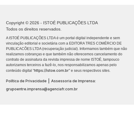
Copyright © 2026 - ISTOÉ PUBLICAÇÕES LTDA
Todos os direitos reservados.
A ISTOÉ PUBLICAÇÕES LTDA é um portal digital independente e sem
vinculação editorial e societária com a EDITORA TRES COMÉRCIO DE
PUBLICACÕES LTDA (recuperação judicial). Informamos também que não
realizamos cobranças e que também não oferecemos cancelamento do
contrato de assinatura da revista impressa de nome ISTOÉ, tampouco
autorizamos terceiros a fazê-lo, nos responsabilizamos apenas pelo
https://istoe.com.br
conteúdo digital “
” e seus respectivos sites.
|
Política de Privacidade
Assessoria de Imprensa:
grupoentre.imprensa@agenciafr.com.br