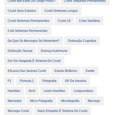
Covid Mal-Estar De Longo Prazo?
Covid Sequelas Permanentes
Covid Sexo Estudos
Covid Sintomas Longos
Covid Sintomas Permanentes
Covid-19
Crise Sanitária
Cvid Sintomas Permanentes
De Que Os Morcegos Se Alimentam?
Disfunção Cognitiva
Disfunção Sexual
Doença Autoimune
Dor De Garganta É Sintoma De Covid
Eficacia Das Vacinas Covid
Estudo Britânico
Exeter
F1
Fórmula 1
Fotografia
GP Da Hundria
Hamilton
Kent
Lewis Hamilton
Longcovidsos
Mercedes
Micro Fotografia
Microfografia
Morcego
Morcego Covid
Nariz Entupido É Sintoma De Covid