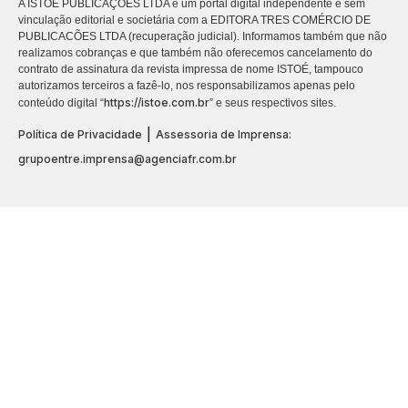
A ISTOÉ PUBLICAÇÕES LTDA é um portal digital independente e sem
vinculação editorial e societária com a EDITORA TRES COMÉRCIO DE
PUBLICACÕES LTDA (recuperação judicial). Informamos também que não
realizamos cobranças e que também não oferecemos cancelamento do
contrato de assinatura da revista impressa de nome ISTOÉ, tampouco
autorizamos terceiros a fazê-lo, nos responsabilizamos apenas pelo
https://istoe.com.br
conteúdo digital “
” e seus respectivos sites.
|
Política de Privacidade
Assessoria de Imprensa:
grupoentre.imprensa@agenciafr.com.br