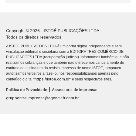
Copyright © 2026 - ISTOÉ PUBLICAÇÕES LTDA
Todos os direitos reservados.
A ISTOÉ PUBLICAÇÕES LTDA é um portal digital independente e sem
vinculação editorial e societária com a EDITORA TRES COMÉRCIO DE
PUBLICACÕES LTDA (recuperação judicial). Informamos também que não
realizamos cobranças e que também não oferecemos cancelamento do
contrato de assinatura da revista impressa de nome ISTOÉ, tampouco
autorizamos terceiros a fazê-lo, nos responsabilizamos apenas pelo
https://istoe.com.br
conteúdo digital “
” e seus respectivos sites.
|
Política de Privacidade
Assessoria de Imprensa:
grupoentre.imprensa@agenciafr.com.br