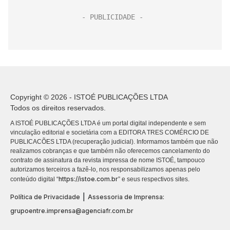
Copyright © 2026 - ISTOÉ PUBLICAÇÕES LTDA
Todos os direitos reservados.
A ISTOÉ PUBLICAÇÕES LTDA é um portal digital independente e sem
vinculação editorial e societária com a EDITORA TRES COMÉRCIO DE
PUBLICACÕES LTDA (recuperação judicial). Informamos também que não
realizamos cobranças e que também não oferecemos cancelamento do
contrato de assinatura da revista impressa de nome ISTOÉ, tampouco
autorizamos terceiros a fazê-lo, nos responsabilizamos apenas pelo
https://istoe.com.br
conteúdo digital “
” e seus respectivos sites.
|
Política de Privacidade
Assessoria de Imprensa:
grupoentre.imprensa@agenciafr.com.br