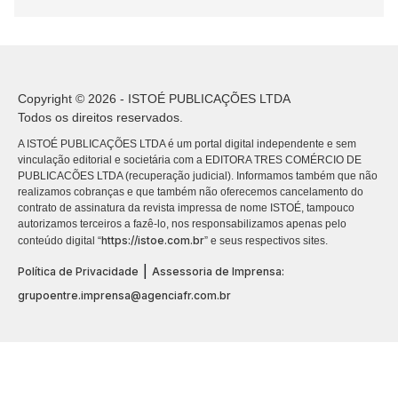
Copyright © 2026 - ISTOÉ PUBLICAÇÕES LTDA
Todos os direitos reservados.
A ISTOÉ PUBLICAÇÕES LTDA é um portal digital independente e sem
vinculação editorial e societária com a EDITORA TRES COMÉRCIO DE
PUBLICACÕES LTDA (recuperação judicial). Informamos também que não
realizamos cobranças e que também não oferecemos cancelamento do
contrato de assinatura da revista impressa de nome ISTOÉ, tampouco
autorizamos terceiros a fazê-lo, nos responsabilizamos apenas pelo
https://istoe.com.br
conteúdo digital “
” e seus respectivos sites.
|
Política de Privacidade
Assessoria de Imprensa:
grupoentre.imprensa@agenciafr.com.br