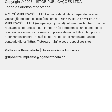
Copyright © 2026 - ISTOÉ PUBLICAÇÕES LTDA
Todos os direitos reservados.
A ISTOÉ PUBLICAÇÕES LTDA é um portal digital independente e sem
vinculação editorial e societária com a EDITORA TRES COMÉRCIO DE
PUBLICACÕES LTDA (recuperação judicial). Informamos também que não
realizamos cobranças e que também não oferecemos cancelamento do
contrato de assinatura da revista impressa de nome ISTOÉ, tampouco
autorizamos terceiros a fazê-lo, nos responsabilizamos apenas pelo
https://istoe.com.br
conteúdo digital “
” e seus respectivos sites.
|
Política de Privacidade
Assessoria de Imprensa:
grupoentre.imprensa@agenciafr.com.br