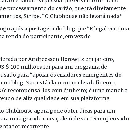
ra o criador. Da pessoa que enviar o dinheiro
e processamento do cartão, que irá diretamente
mentos, Stripe. “O Clubhouse não levará nada.”
 logo após a postagem do blog que “É legal ver uma
na renda do participante, em vez de
iderada por Andreessen Horowitz em janeiro,
US $ 100 milhões foi para um programa de
 usado para “apoiar os criadores emergentes do
no blog. Não está claro como eles definem o
s (e recompensá-los com dinheiro) é uma maneira
teúdo de alta qualidade em sua plataforma.
 do Clubhouse agora pode obter dicas para um
para uma grande causa, além de ser recompensado
entador recorrente.