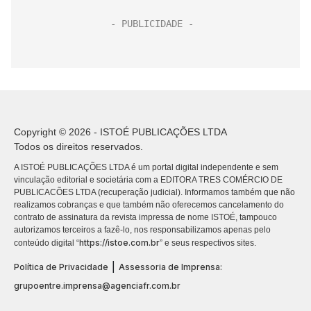
Copyright © 2026 - ISTOÉ PUBLICAÇÕES LTDA
Todos os direitos reservados.
A ISTOÉ PUBLICAÇÕES LTDA é um portal digital independente e sem
vinculação editorial e societária com a EDITORA TRES COMÉRCIO DE
PUBLICACÕES LTDA (recuperação judicial). Informamos também que não
realizamos cobranças e que também não oferecemos cancelamento do
contrato de assinatura da revista impressa de nome ISTOÉ, tampouco
autorizamos terceiros a fazê-lo, nos responsabilizamos apenas pelo
https://istoe.com.br
conteúdo digital “
” e seus respectivos sites.
|
Política de Privacidade
Assessoria de Imprensa:
grupoentre.imprensa@agenciafr.com.br