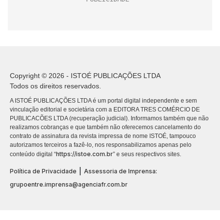
Copyright © 2026 - ISTOÉ PUBLICAÇÕES LTDA
Todos os direitos reservados.
A ISTOÉ PUBLICAÇÕES LTDA é um portal digital independente e sem
vinculação editorial e societária com a EDITORA TRES COMÉRCIO DE
PUBLICACÕES LTDA (recuperação judicial). Informamos também que não
realizamos cobranças e que também não oferecemos cancelamento do
contrato de assinatura da revista impressa de nome ISTOÉ, tampouco
autorizamos terceiros a fazê-lo, nos responsabilizamos apenas pelo
https://istoe.com.br
conteúdo digital “
” e seus respectivos sites.
|
Política de Privacidade
Assessoria de Imprensa:
grupoentre.imprensa@agenciafr.com.br