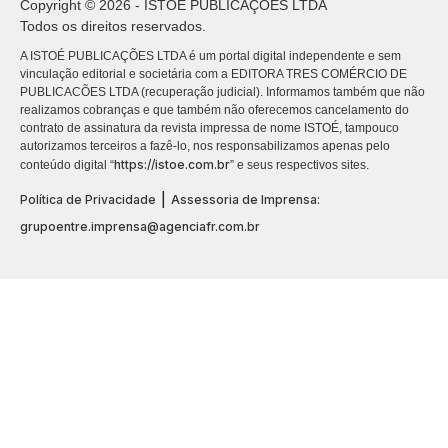
Copyright © 2026 - ISTOÉ PUBLICAÇÕES LTDA
Todos os direitos reservados.
A ISTOÉ PUBLICAÇÕES LTDA é um portal digital independente e sem
vinculação editorial e societária com a EDITORA TRES COMÉRCIO DE
PUBLICACÕES LTDA (recuperação judicial). Informamos também que não
realizamos cobranças e que também não oferecemos cancelamento do
contrato de assinatura da revista impressa de nome ISTOÉ, tampouco
autorizamos terceiros a fazê-lo, nos responsabilizamos apenas pelo
https://istoe.com.br
conteúdo digital “
” e seus respectivos sites.
|
Política de Privacidade
Assessoria de Imprensa:
grupoentre.imprensa@agenciafr.com.br