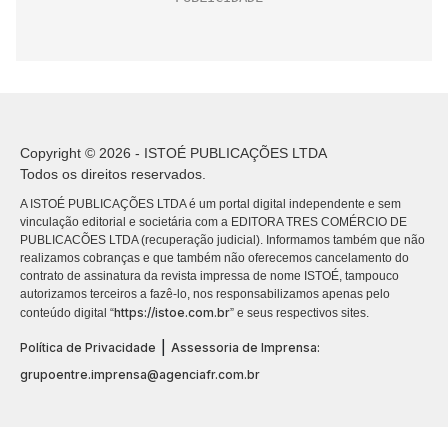
Copyright © 2026 - ISTOÉ PUBLICAÇÕES LTDA
Todos os direitos reservados.
A ISTOÉ PUBLICAÇÕES LTDA é um portal digital independente e sem
vinculação editorial e societária com a EDITORA TRES COMÉRCIO DE
PUBLICACÕES LTDA (recuperação judicial). Informamos também que não
realizamos cobranças e que também não oferecemos cancelamento do
contrato de assinatura da revista impressa de nome ISTOÉ, tampouco
autorizamos terceiros a fazê-lo, nos responsabilizamos apenas pelo
https://istoe.com.br
conteúdo digital “
” e seus respectivos sites.
|
Política de Privacidade
Assessoria de Imprensa:
grupoentre.imprensa@agenciafr.com.br