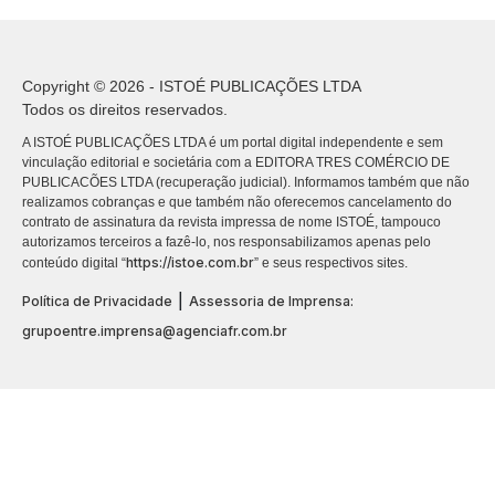
Copyright © 2026 - ISTOÉ PUBLICAÇÕES LTDA
Todos os direitos reservados.
A ISTOÉ PUBLICAÇÕES LTDA é um portal digital independente e sem
vinculação editorial e societária com a EDITORA TRES COMÉRCIO DE
PUBLICACÕES LTDA (recuperação judicial). Informamos também que não
realizamos cobranças e que também não oferecemos cancelamento do
contrato de assinatura da revista impressa de nome ISTOÉ, tampouco
autorizamos terceiros a fazê-lo, nos responsabilizamos apenas pelo
https://istoe.com.br
conteúdo digital “
” e seus respectivos sites.
|
Política de Privacidade
Assessoria de Imprensa:
grupoentre.imprensa@agenciafr.com.br