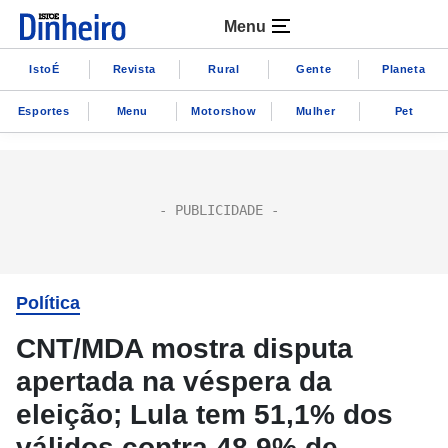
Menu
IstoÉ
Revista
Rural
Gente
Planeta
Esportes
Menu
Motorshow
Mulher
Pet
Política
CNT/MDA mostra disputa
apertada na véspera da
eleição; Lula tem 51,1% dos
válidos contra 48,9% de