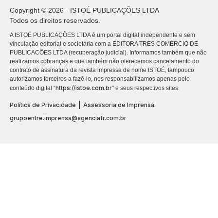
Copyright © 2026 - ISTOÉ PUBLICAÇÕES LTDA
Todos os direitos reservados.
A ISTOÉ PUBLICAÇÕES LTDA é um portal digital independente e sem
vinculação editorial e societária com a EDITORA TRES COMÉRCIO DE
PUBLICACÕES LTDA (recuperação judicial). Informamos também que não
realizamos cobranças e que também não oferecemos cancelamento do
contrato de assinatura da revista impressa de nome ISTOÉ, tampouco
autorizamos terceiros a fazê-lo, nos responsabilizamos apenas pelo
https://istoe.com.br
conteúdo digital “
” e seus respectivos sites.
|
Política de Privacidade
Assessoria de Imprensa:
grupoentre.imprensa@agenciafr.com.br