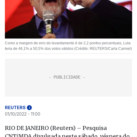
Como a margem de erro do levantamento é de 2,2 pontos percentuais, Lula
teria de 46,1% a 50,5% dos votos válidos (Crédito: REUTERS/Carla Carniel)
REUTERS
i
01/10/2022 - 11:00
RIO DE JANEIRO (Reuters) – Pesquisa
CNT/MDA divulgada neste sábado, véspera do